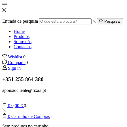
Entrada de pesquisa
Pesquisar
Home
Produtos
Sobre nós
Contactos
Wishlist
0
Compare
0
Sign in
+351 255 864 380
apoioaocliente@fixa3.pt
0
0,00
€
0
0
Carrinho de Compras
Sem produtos no carrinho.