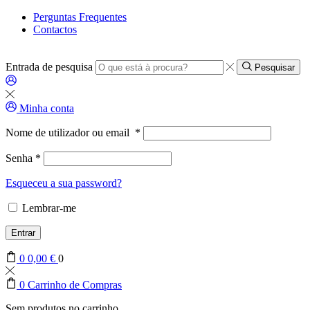
Perguntas Frequentes
Contactos
Entrada de pesquisa
Pesquisar
Minha conta
Nome de utilizador ou email
*
Senha
*
Esqueceu a sua password?
Lembrar-me
Entrar
0
0,00
€
0
0
Carrinho de Compras
Sem produtos no carrinho.