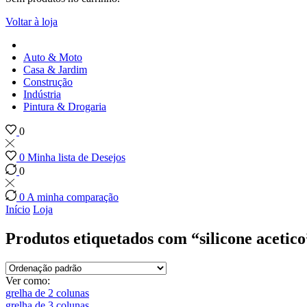
Voltar à loja
Auto & Moto
Casa & Jardim
Construção
Indústria
Pintura & Drogaria
0
0
Minha lista de Desejos
0
0
A minha comparação
Início
Loja
Produtos etiquetados com “silicone acetico
Ver como:
grelha de 2 colunas
grelha de 3 colunas