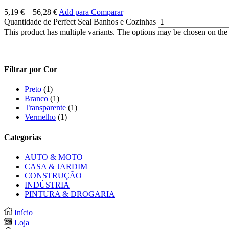
5,19
€
–
56,28
€
Add para Comparar
Quantidade de Perfect Seal Banhos e Cozinhas
This product has multiple variants. The options may be chosen on the
Filtrar por Cor
Preto
(1)
Branco
(1)
Transparente
(1)
Vermelho
(1)
Categorias
AUTO & MOTO
CASA & JARDIM
CONSTRUÇÃO
INDÚSTRIA
PINTURA & DROGARIA
Início
Loja