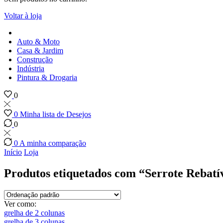
Voltar à loja
Auto & Moto
Casa & Jardim
Construção
Indústria
Pintura & Drogaria
0
0
Minha lista de Desejos
0
0
A minha comparação
Início
Loja
Produtos etiquetados com “Serrote Rebatí
Ver como:
grelha de 2 colunas
grelha de 3 colunas