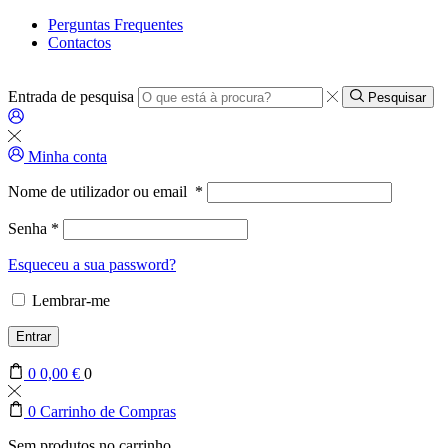
Perguntas Frequentes
Contactos
Entrada de pesquisa
Pesquisar
Minha conta
Nome de utilizador ou email
*
Senha
*
Esqueceu a sua password?
Lembrar-me
Entrar
0
0,00
€
0
0
Carrinho de Compras
Sem produtos no carrinho.