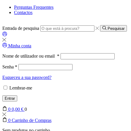
Perguntas Frequentes
Contactos
Entrada de pesquisa
Pesquisar
Minha conta
Nome de utilizador ou email
*
Senha
*
Esqueceu a sua password?
Lembrar-me
Entrar
0
0,00
€
0
0
Carrinho de Compras
Sem produtos no carrinho.