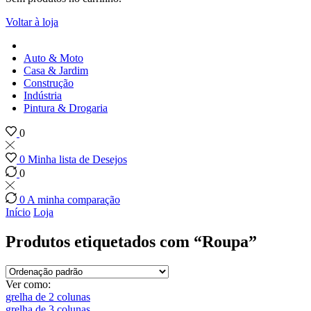
Voltar à loja
Auto & Moto
Casa & Jardim
Construção
Indústria
Pintura & Drogaria
0
0
Minha lista de Desejos
0
0
A minha comparação
Início
Loja
Produtos etiquetados com “Roupa”
Ver como:
grelha de 2 colunas
grelha de 3 colunas