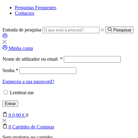
Perguntas Frequentes
Contactos
Entrada de pesquisa
Pesquisar
Minha conta
Nome de utilizador ou email
*
Senha
*
Esqueceu a sua password?
Lembrar-me
Entrar
0
0,00
€
0
0
Carrinho de Compras
Sem produtos no carrinho.