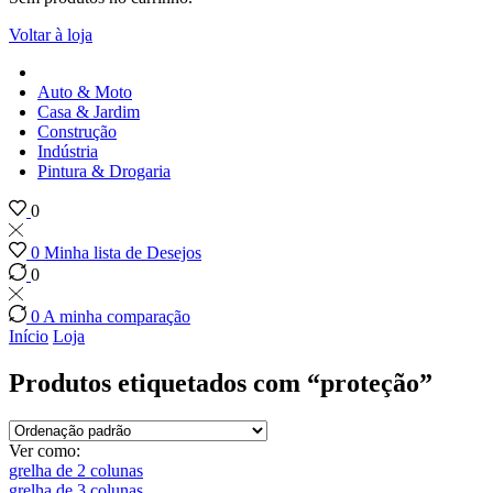
Voltar à loja
Auto & Moto
Casa & Jardim
Construção
Indústria
Pintura & Drogaria
0
0
Minha lista de Desejos
0
0
A minha comparação
Início
Loja
Produtos etiquetados com “proteção”
Ver como:
grelha de 2 colunas
grelha de 3 colunas