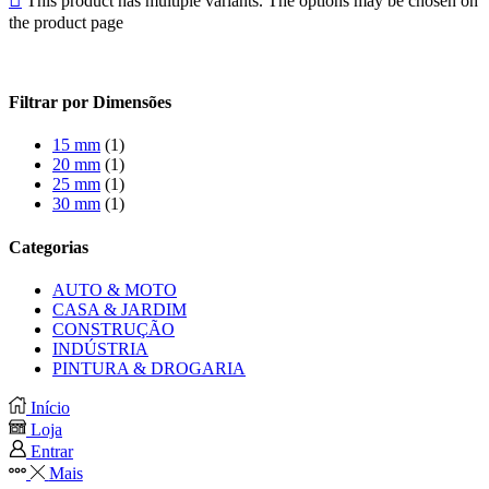
This product has multiple variants. The options may be chosen on
the product page
Filtrar por Dimensões
15 mm
(1)
20 mm
(1)
25 mm
(1)
30 mm
(1)
Categorias
AUTO & MOTO
CASA & JARDIM
CONSTRUÇÃO
INDÚSTRIA
PINTURA & DROGARIA
Início
Loja
Entrar
Mais