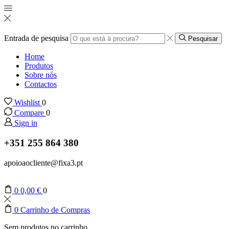
Entrada de pesquisa
Pesquisar
Home
Produtos
Sobre nós
Contactos
Wishlist
0
Compare
0
Sign in
+351 255 864 380
apoioaocliente@fixa3.pt
0
0,00
€
0
0
Carrinho de Compras
Sem produtos no carrinho.