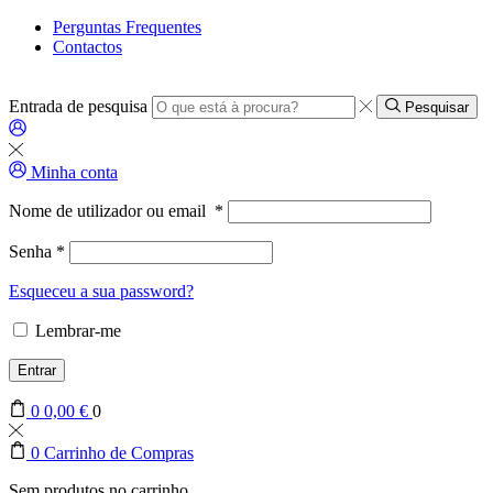
Perguntas Frequentes
Contactos
Entrada de pesquisa
Pesquisar
Minha conta
Nome de utilizador ou email
*
Senha
*
Esqueceu a sua password?
Lembrar-me
Entrar
0
0,00
€
0
0
Carrinho de Compras
Sem produtos no carrinho.