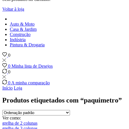
Voltar à loja
Auto & Moto
Casa & Jardim
Construção
Indústria
Pintura & Drogaria
0
0
Minha lista de Desejos
0
0
A minha comparação
Início
Loja
Produtos etiquetados com “paquimetro”
Ver como:
grelha de 2 colunas
grelha de 3 colunas