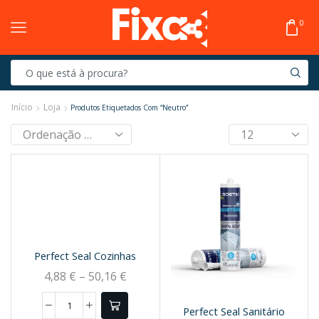
0
Início
Loja
Produtos Etiquetados Com “neutro”
Perfect Seal Cozinhas
4,88
€
–
50,16
€
Perfect Seal Sanitário