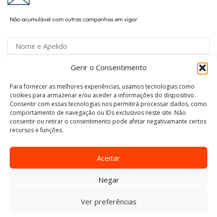
Não acumulável com outras campanhas em vigor
Gerir o Consentimento
Para fornecer as melhores experiências, usamos tecnologias como
Concordo com o tratamento de dados de acordo
cookies para armazenar e/ou aceder a informações do dispositivo.
Consentir com essas tecnologias nos permitirá processar dados, como
com a Política de Privacidade.
comportamento de navegação ou IDs exclusivos neste site. Não
consentir ou retirar o consentimento pode afetar negativamante certos
recursos e funções.
Aceitar
Negar
Copyright © 2024
Fixa3
.
Desenvolvido por: Vítor Carneiro
.
Ver preferências