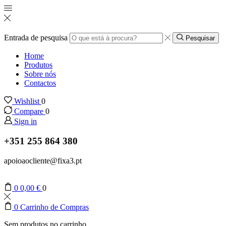
Entrada de pesquisa
Pesquisar
Home
Produtos
Sobre nós
Contactos
Wishlist
0
Compare
0
Sign in
+351 255 864 380
apoioaocliente@fixa3.pt
0
0,00
€
0
0
Carrinho de Compras
Sem produtos no carrinho.