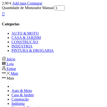
2,90
€
Add para Comparar
Quantidade de Misturador Manual
Categorias
AUTO & MOTO
CASA & JARDIM
CONSTRUÇÃO
INDÚSTRIA
PINTURA & DROGARIA
Início
Loja
Entrar
Mais
Mais
Auto & Moto
Casa & Jardim
Construção
Indústria