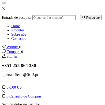
Entrada de pesquisa
Pesquisar
Home
Produtos
Sobre nós
Contactos
Wishlist
0
Compare
0
Sign in
+351 255 864 380
apoioaocliente@fixa3.pt
0
0,00
€
0
0
Carrinho de Compras
Sem produtos no carrinho.