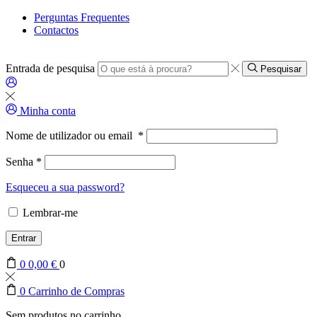
Perguntas Frequentes
Contactos
Entrada de pesquisa
Pesquisar
Minha conta
Nome de utilizador ou email
*
Senha
*
Esqueceu a sua password?
Lembrar-me
Entrar
0
0,00
€
0
0
Carrinho de Compras
Sem produtos no carrinho.