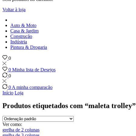
Voltar à loja
Auto & Moto
Casa & Jardim
Construção
Indústria
Pintura & Drogaria
0
0
Minha lista de Desejos
0
0
A minha comparação
Início
Loja
Produtos etiquetados com “maleta trolley”
Ver como:
grelha de 2 colunas
grelha de 3 colunas