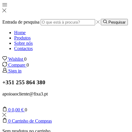
Entrada de pesquisa
Pesquisar
Home
Produtos
Sobre nós
Contactos
Wishlist
0
Compare
0
Sign in
+351 255 864 380
apoioaocliente@fixa3.pt
0
0,00
€
0
0
Carrinho de Compras
Sem produtos no carrinho.