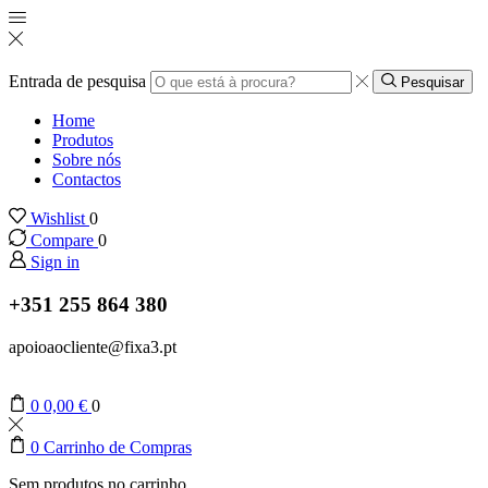
Entrada de pesquisa
Pesquisar
Home
Produtos
Sobre nós
Contactos
Wishlist
0
Compare
0
Sign in
+351 255 864 380
apoioaocliente@fixa3.pt
0
0,00
€
0
0
Carrinho de Compras
Sem produtos no carrinho.