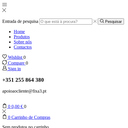
Entrada de pesquisa
Pesquisar
Home
Produtos
Sobre nós
Contactos
Wishlist
0
Compare
0
Sign in
+351 255 864 380
apoioaocliente@fixa3.pt
0
0,00
€
0
0
Carrinho de Compras
Sem produtos no carrinho.