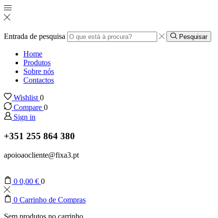
Entrada de pesquisa
Pesquisar
Home
Produtos
Sobre nós
Contactos
Wishlist
0
Compare
0
Sign in
+351 255 864 380
apoioaocliente@fixa3.pt
0
0,00
€
0
0
Carrinho de Compras
Sem produtos no carrinho.