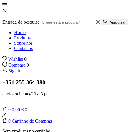
Entrada de pesquisa
Pesquisar
Home
Produtos
Sobre nós
Contactos
Wishlist
0
Compare
0
Sign in
+351 255 864 380
apoioaocliente@fixa3.pt
0
0,00
€
0
0
Carrinho de Compras
Sem produtos no carrinho.