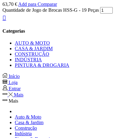
63,70
€
Add para Comparar
Quantidade de Jogo de Brocas HSS-G - 19 Peças
Categorias
AUTO & MOTO
CASA & JARDIM
CONSTRUÇÃO
INDÚSTRIA
PINTURA & DROGARIA
Início
Loja
Entrar
Mais
Mais
Auto & Moto
Casa & Jardim
Construção
Indústria