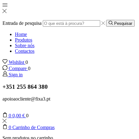
Entrada de pesquisa
Pesquisar
Home
Produtos
Sobre nós
Contactos
Wishlist
0
Compare
0
Sign in
+351 255 864 380
apoioaocliente@fixa3.pt
0
0,00
€
0
0
Carrinho de Compras
Sem produtos no carrinho.