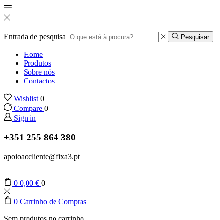
Entrada de pesquisa
Pesquisar
Home
Produtos
Sobre nós
Contactos
Wishlist
0
Compare
0
Sign in
+351 255 864 380
apoioaocliente@fixa3.pt
0
0,00
€
0
0
Carrinho de Compras
Sem produtos no carrinho.