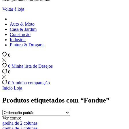
Voltar à loja
Auto & Moto
Casa & Jardim
Construção
Indústria
Pintura & Drogaria
0
0
Minha lista de Desejos
0
0
A minha comparação
Início
Loja
Produtos etiquetados com “Fondue”
Ver como:
grelha de 2 colunas
grelha de 3 colunas