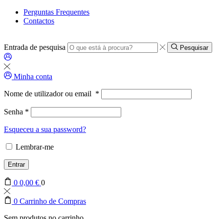
Perguntas Frequentes
Contactos
Entrada de pesquisa
Pesquisar
Minha conta
Nome de utilizador ou email
*
Senha
*
Esqueceu a sua password?
Lembrar-me
Entrar
0
0,00
€
0
0
Carrinho de Compras
Sem produtos no carrinho.