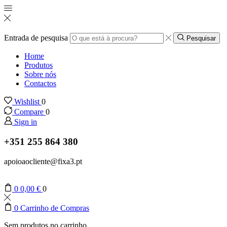
Entrada de pesquisa
Pesquisar
Home
Produtos
Sobre nós
Contactos
Wishlist
0
Compare
0
Sign in
+351 255 864 380
apoioaocliente@fixa3.pt
0
0,00
€
0
0
Carrinho de Compras
Sem produtos no carrinho.