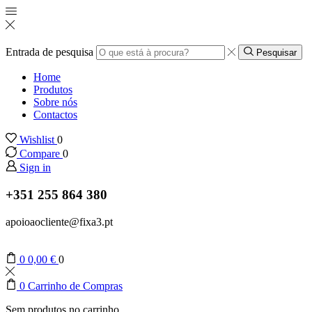
Entrada de pesquisa
Pesquisar
Home
Produtos
Sobre nós
Contactos
Wishlist
0
Compare
0
Sign in
+351 255 864 380
apoioaocliente@fixa3.pt
0
0,00
€
0
0
Carrinho de Compras
Sem produtos no carrinho.