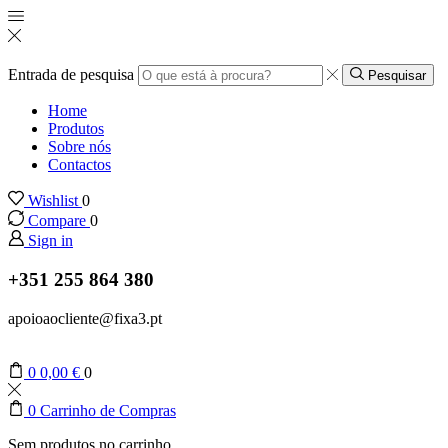
Entrada de pesquisa
Pesquisar
Home
Produtos
Sobre nós
Contactos
Wishlist
0
Compare
0
Sign in
+351 255 864 380
apoioaocliente@fixa3.pt
0
0,00
€
0
0
Carrinho de Compras
Sem produtos no carrinho.