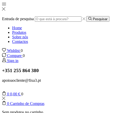
Entrada de pesquisa
Pesquisar
Home
Produtos
Sobre nós
Contactos
Wishlist
0
Compare
0
Sign in
+351 255 864 380
apoioaocliente@fixa3.pt
0
0,00
€
0
0
Carrinho de Compras
Sem produtos no carrinho.