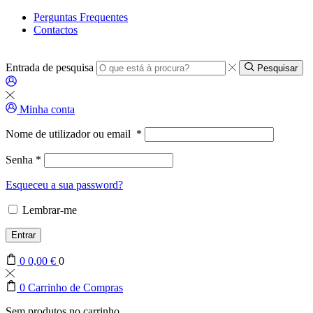
Perguntas Frequentes
Contactos
Entrada de pesquisa
Pesquisar
Minha conta
Nome de utilizador ou email
*
Senha
*
Esqueceu a sua password?
Lembrar-me
Entrar
0
0,00
€
0
0
Carrinho de Compras
Sem produtos no carrinho.