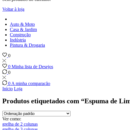
Voltar à loja
Auto & Moto
Casa & Jardim
Construção
Indústria
Pintura & Drogaria
0
0
Minha lista de Desejos
0
0
A minha comparação
Início
Loja
Produtos etiquetados com “Espuma de Li
Ver como:
grelha de 2 colunas
grelha de 3 colunas