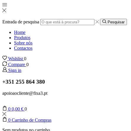
Entrada de pesquisa
Pesquisar
Home
Produtos
Sobre nós
Contactos
Wishlist
0
Compare
0
Sign in
+351 255 864 380
apoioaocliente@fixa3.pt
0
0,00
€
0
0
Carrinho de Compras
Sem produtos no carrinho.