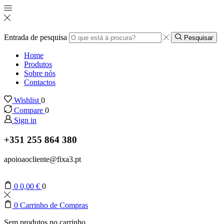
Entrada de pesquisa
Pesquisar
Home
Produtos
Sobre nós
Contactos
Wishlist
0
Compare
0
Sign in
+351 255 864 380
apoioaocliente@fixa3.pt
0
0,00
€
0
0
Carrinho de Compras
Sem produtos no carrinho.