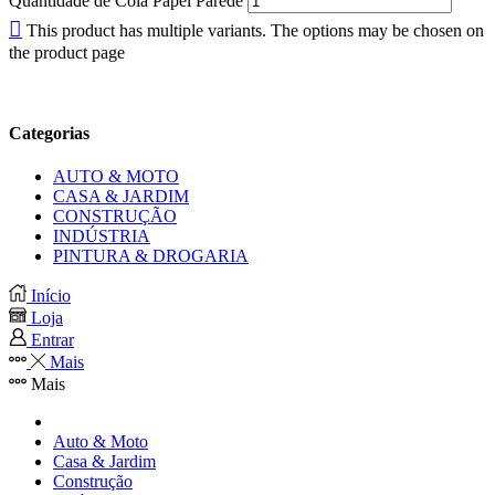
Quantidade de Cola Papel Parede
This product has multiple variants. The options may be chosen on
the product page
Categorias
AUTO & MOTO
CASA & JARDIM
CONSTRUÇÃO
INDÚSTRIA
PINTURA & DROGARIA
Início
Loja
Entrar
Mais
Mais
Auto & Moto
Casa & Jardim
Construção