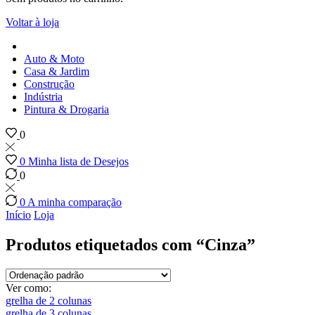
Voltar à loja
Auto & Moto
Casa & Jardim
Construção
Indústria
Pintura & Drogaria
0
0
Minha lista de Desejos
0
0
A minha comparação
Início
Loja
Produtos etiquetados com “Cinza”
Ver como:
grelha de 2 colunas
grelha de 3 colunas