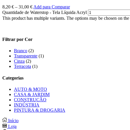
8,20
€
–
31,00
€
Add para Comparar
Quantidade de Waterstop - Tela Líquida Acryl
This product has multiple variants. The options may be chosen on the
Filtrar por Cor
Branco
(2)
Transparente
(1)
Cinza
(2)
Terracota
(1)
Categorias
AUTO & MOTO
CASA & JARDIM
CONSTRUÇÃO
INDÚSTRIA
PINTURA & DROGARIA
Início
Loja