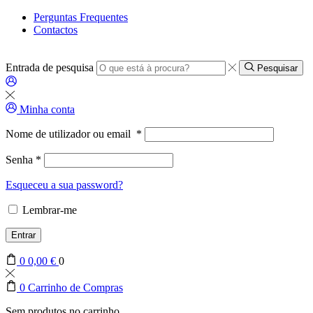
Perguntas Frequentes
Contactos
Entrada de pesquisa
Pesquisar
Minha conta
Nome de utilizador ou email
*
Senha
*
Esqueceu a sua password?
Lembrar-me
Entrar
0
0,00
€
0
0
Carrinho de Compras
Sem produtos no carrinho.