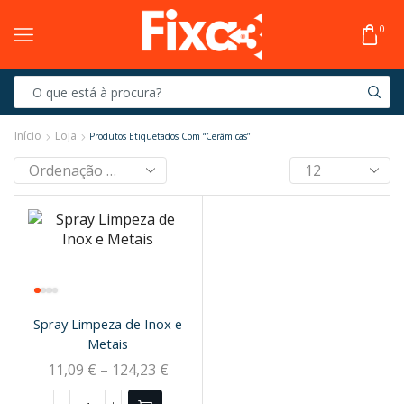
0
Início
Loja
Produtos Etiquetados Com “Cerâmicas”
Spray Limpeza de Inox e
Metais
11,09
€
–
124,23
€