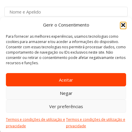
Gerir o Consentimento
Para fornecer as melhores experiências, usamos tecnologias como
Concordo com o tratamento de dados de acordo
cookies para armazenar e/ou aceder a informações do dispositivo.
Consentir com essas tecnologias nos permitirá processar dados, como
com a Política de Privacidade.
comportamento de navegação ou IDs exclusivos neste site. Não
consentir ou retirar o consentimento pode afetar negativamante certos
recursos e funções.
Aceitar
Negar
Copyright © 2024
Fixa3
.
Desenvolvido por: Vítor Carneiro
.
Ver preferências
Termos e condições de utilização e
Termos e condições de utilização e
privacidade
privacidade
Início
Loja
Entrar
Mais