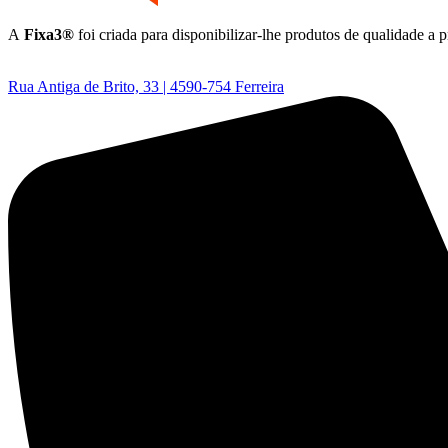
A
Fixa3®
foi criada para disponibilizar-lhe produtos de qualidade a 
Rua Antiga de Brito, 33 | 4590-754 Ferreira