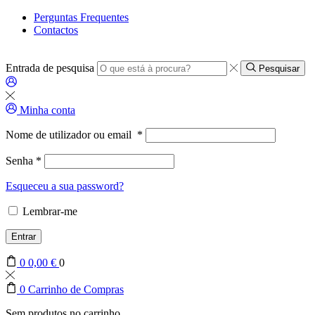
Perguntas Frequentes
Contactos
Entrada de pesquisa
Pesquisar
Minha conta
Nome de utilizador ou email
*
Senha
*
Esqueceu a sua password?
Lembrar-me
Entrar
0
0,00
€
0
0
Carrinho de Compras
Sem produtos no carrinho.