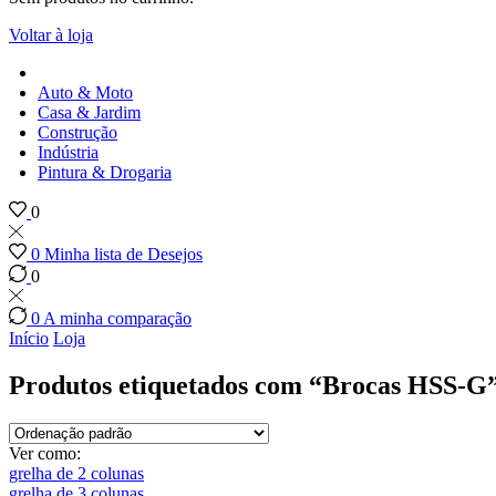
Voltar à loja
Auto & Moto
Casa & Jardim
Construção
Indústria
Pintura & Drogaria
0
0
Minha lista de Desejos
0
0
A minha comparação
Início
Loja
Produtos etiquetados com “Brocas HSS-G
Ver como:
grelha de 2 colunas
grelha de 3 colunas