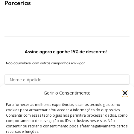
Parcerias
Assine agora e ganhe 15% de desconto!
Não acumulável com outras campanhas em vigor
Gerir o Consentimento
Para fornecer as melhores experiências, usamos tecnologias como
Concordo com o tratamento de dados de acordo
cookies para armazenar e/ou aceder a informações do dispositivo.
Consentir com essas tecnologias nos permitirá processar dados, como
com a Política de Privacidade.
comportamento de navegação ou IDs exclusivos neste site. Não
consentir ou retirar o consentimento pode afetar negativamante certos
recursos e funções.