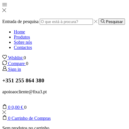
Entrada de pesquisa
Pesquisar
Home
Produtos
Sobre nós
Contactos
Wishlist
0
Compare
0
Sign in
+351 255 864 380
apoioaocliente@fixa3.pt
0
0,00
€
0
0
Carrinho de Compras
Sem produtos no carrinho.