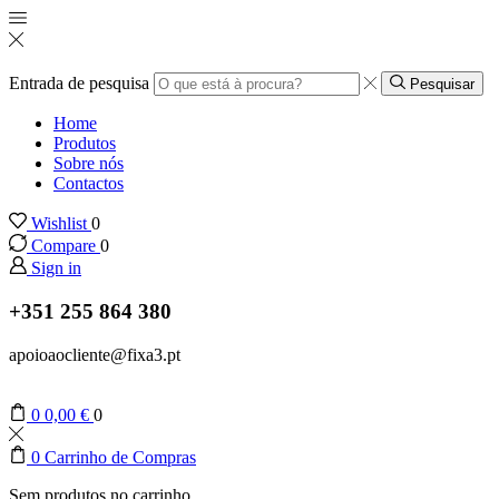
Entrada de pesquisa
Pesquisar
Home
Produtos
Sobre nós
Contactos
Wishlist
0
Compare
0
Sign in
+351 255 864 380
apoioaocliente@fixa3.pt
0
0,00
€
0
0
Carrinho de Compras
Sem produtos no carrinho.