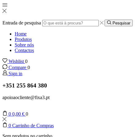
Entrada de pesquisa
Pesquisar
Home
Produtos
Sobre nós
Contactos
Wishlist
0
Compare
0
Sign in
+351 255 864 380
apoioaocliente@fixa3.pt
0
0,00
€
0
0
Carrinho de Compras
Sem produtos no carrinho.