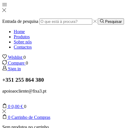
Entrada de pesquisa
Pesquisar
Home
Produtos
Sobre nós
Contactos
Wishlist
0
Compare
0
Sign in
+351 255 864 380
apoioaocliente@fixa3.pt
0
0,00
€
0
0
Carrinho de Compras
Sem produtos no carrinho.