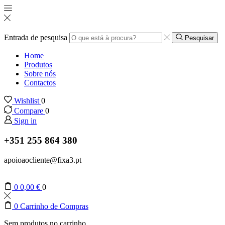
Entrada de pesquisa
Pesquisar
Home
Produtos
Sobre nós
Contactos
Wishlist
0
Compare
0
Sign in
+351 255 864 380
apoioaocliente@fixa3.pt
0
0,00
€
0
0
Carrinho de Compras
Sem produtos no carrinho.