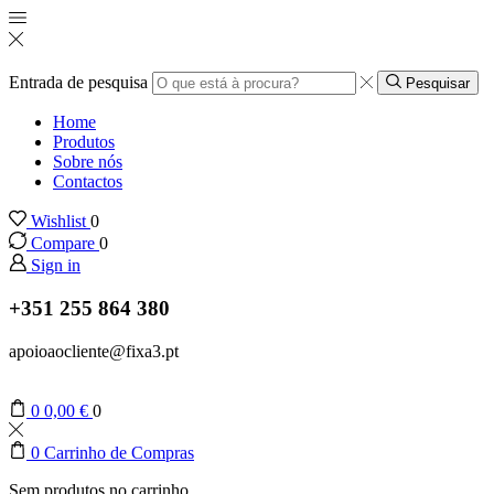
Entrada de pesquisa
Pesquisar
Home
Produtos
Sobre nós
Contactos
Wishlist
0
Compare
0
Sign in
+351 255 864 380
apoioaocliente@fixa3.pt
0
0,00
€
0
0
Carrinho de Compras
Sem produtos no carrinho.