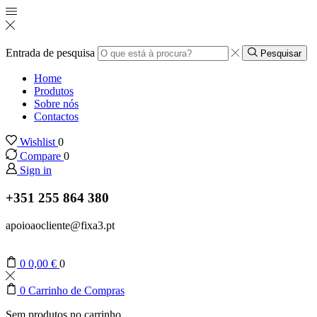
Entrada de pesquisa
Pesquisar
Home
Produtos
Sobre nós
Contactos
Wishlist
0
Compare
0
Sign in
+351 255 864 380
apoioaocliente@fixa3.pt
0
0,00
€
0
0
Carrinho de Compras
Sem produtos no carrinho.