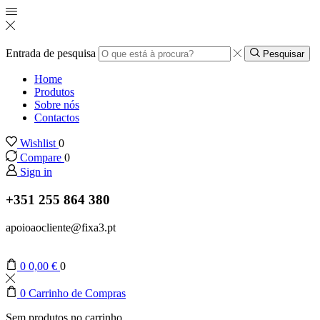
Entrada de pesquisa
Pesquisar
Home
Produtos
Sobre nós
Contactos
Wishlist
0
Compare
0
Sign in
+351 255 864 380
apoioaocliente@fixa3.pt
0
0,00
€
0
0
Carrinho de Compras
Sem produtos no carrinho.