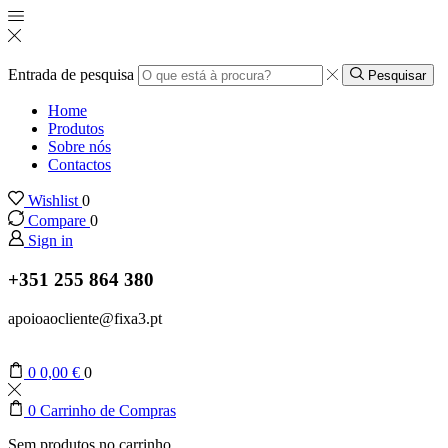
Entrada de pesquisa
Pesquisar
Home
Produtos
Sobre nós
Contactos
Wishlist
0
Compare
0
Sign in
+351 255 864 380
apoioaocliente@fixa3.pt
0
0,00
€
0
0
Carrinho de Compras
Sem produtos no carrinho.