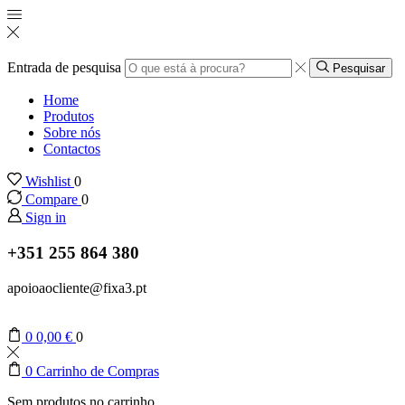
Entrada de pesquisa
Pesquisar
Home
Produtos
Sobre nós
Contactos
Wishlist
0
Compare
0
Sign in
+351 255 864 380
apoioaocliente@fixa3.pt
0
0,00
€
0
0
Carrinho de Compras
Sem produtos no carrinho.