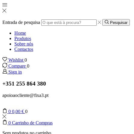
Entrada de pesquisa
Pesquisar
Home
Produtos
Sobre nós
Contactos
Wishlist
0
Compare
0
Sign in
+351 255 864 380
apoioaocliente@fixa3.pt
0
0,00
€
0
0
Carrinho de Compras
Sem produtos no carrinho.