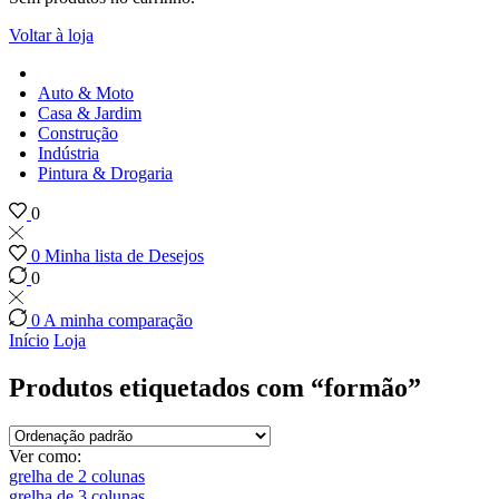
Voltar à loja
Auto & Moto
Casa & Jardim
Construção
Indústria
Pintura & Drogaria
0
0
Minha lista de Desejos
0
0
A minha comparação
Início
Loja
Produtos etiquetados com “formão”
Ver como:
grelha de 2 colunas
grelha de 3 colunas