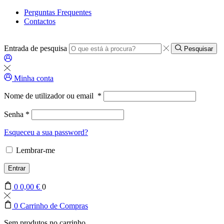
Perguntas Frequentes
Contactos
Entrada de pesquisa
Pesquisar
Minha conta
Nome de utilizador ou email
*
Senha
*
Esqueceu a sua password?
Lembrar-me
Entrar
0
0,00
€
0
0
Carrinho de Compras
Sem produtos no carrinho.