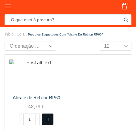
0
Início
Loja
Produtos Etiquetados Com “Alicate De Rebitar RP60”
Alicate de Rebitar RP60
48,79
€