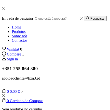
Entrada de pesquisa
Pesquisar
Home
Produtos
Sobre nós
Contactos
Wishlist
0
Compare
1
Sign in
+351 255 864 380
apoioaocliente@fixa3.pt
0
0,00
€
0
0
Carrinho de Compras
Sem produtos no carrinho.