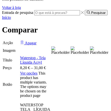
Voltar à loja
Entrada de pesquisa
Pesquisar
Início
Comparar
Acção
Apagar
Imagem
Waterstop - Tela
Título
Líquida Acryl
Preço
8,20
€
–
31,00
€
Ver opções
This
product has
multiple variants.
Botão
The options may
be chosen on the
product page
WATERSTOP
TELA LÍQUIDA