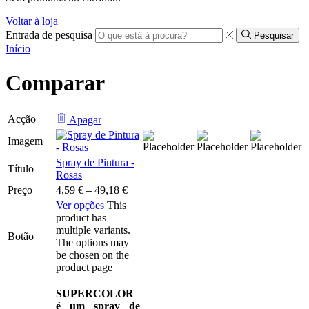
Voltar à loja
Entrada de pesquisa
Pesquisar
Início
Comparar
Acção
Apagar
Imagem
Spray de Pintura -
Título
Rosas
Preço
4,59
€
–
49,18
€
Ver opções
This
product has
multiple variants.
Botão
The options may
be chosen on the
product page
SUPERCOLOR
é um spray de