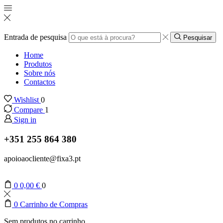
Entrada de pesquisa
Pesquisar
Home
Produtos
Sobre nós
Contactos
Wishlist
0
Compare
1
Sign in
+351 255 864 380
apoioaocliente@fixa3.pt
0
0,00
€
0
0
Carrinho de Compras
Sem produtos no carrinho.